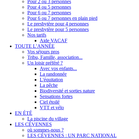
Pour 2 ou 3 personnes
Pour 4 ou 5 personnes
Pour 6 ou 7 personnes
Pour 6 ou 7 personnes en plain pied
Le presbytère pour 4 personnes
Le presbytère pour 5 personnes
Nos tarifs
Aide VACAF
TOUTE L’ANNÉE
Vos séjours pros
Tribu, Famille, association...
Un loisir préféré ?
Avec vos enfants...
La randonnée
L'équitation
La pêche
Biodiversité et sorties nature
Sensations fortes
Ciel étoilé
VTT et vélo
EN ÉTÉ
La piscine du village
LES CÉVENNES
où sommes-nous ?
LES CÉVENNES : UN PARC NATIONAL