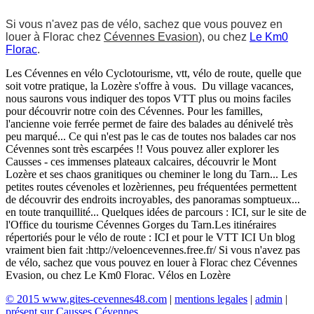
Si vous n'avez pas de vélo, sachez que vous pouvez en
louer à Florac chez
Cévennes Evasion
), ou chez
Le Km0
Florac
.
Les Cévennes en vélo Cyclotourisme, vtt, vélo de route, quelle que
soit votre pratique, la Lozère s'offre à vous. Du village vacances,
nous saurons vous indiquer des topos VTT plus ou moins faciles
pour découvrir notre coin des Cévennes. Pour les familles,
l'ancienne voie ferrée permet de faire des balades au dénivelé très
peu marqué... Ce qui n'est pas le cas de toutes nos balades car nos
Cévennes sont très escarpées !! Vous pouvez aller explorer les
Causses - ces immenses plateaux calcaires, découvrir le Mont
Lozère et ses chaos granitiques ou cheminer le long du Tarn... Les
petites routes cévenoles et lozèriennes, peu fréquentées permettent
de découvrir des endroits incroyables, des panoramas somptueux...
en toute tranquillité... Quelques idées de parcours : ICI, sur le site de
l'Office du tourisme Cévennes Gorges du Tarn.Les itinéraires
répertoriés pour le vélo de route : ICI et pour le VTT ICI Un blog
vraiment bien fait :http://veloencevennes.free.fr/ Si vous n'avez pas
de vélo, sachez que vous pouvez en louer à Florac chez Cévennes
Evasion, ou chez Le Km0 Florac. Vélos en Lozère
© 2015 www.gites-cevennes48.com
|
mentions legales
|
admin
|
présent sur Causses Cévennes