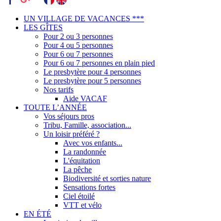
UN VILLAGE DE VACANCES ***
LES GÎTES
Pour 2 ou 3 personnes
Pour 4 ou 5 personnes
Pour 6 ou 7 personnes
Pour 6 ou 7 personnes en plain pied
Le presbytère pour 4 personnes
Le presbytère pour 5 personnes
Nos tarifs
Aide VACAF
TOUTE L’ANNÉE
Vos séjours pros
Tribu, Famille, association...
Un loisir préféré ?
Avec vos enfants...
La randonnée
L'équitation
La pêche
Biodiversité et sorties nature
Sensations fortes
Ciel étoilé
VTT et vélo
EN ÉTÉ